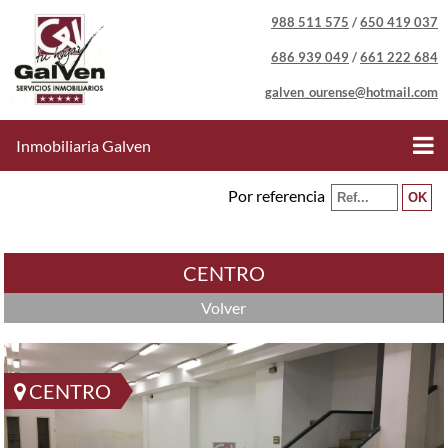
988 511 575
/
650 419 037
686 939 049
/
661 222 684
galven_ourense@hotmail.com
Inmobiliaria Galven
Por referencia
CENTRO
Volver
CENTRO