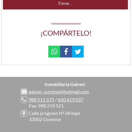
¡COMPÁRTELO!
Inmobiliaria Galven
galven_ourense@hotmail.com
988 511 575
/
650 419 037
Fax. 988 219 521
Calle progreso Nº 68 bajo
32002 Ourense