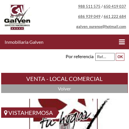
988 511 575
/
650 419 037
686 939 049
/
661 222 684
galven_ourense@hotmail.com
Inmobiliaria Galven
Por referencia
VENTA - LOCAL COMERCIAL
Volver
VISTAHERMOSA