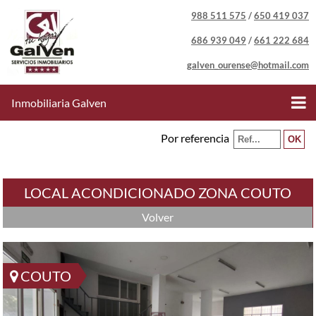
988 511 575
/
650 419 037
686 939 049
/
661 222 684
galven_ourense@hotmail.com
Inmobiliaria Galven
Por referencia
LOCAL ACONDICIONADO ZONA COUTO
Volver
COUTO