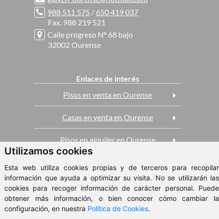
988 511 575
/
650 419 037
Fax. 988 219 521
Calle progreso Nº 68 bajo
32002 Ourense
Enlaces de interés
Pisos en venta en Ourense
Casas en venta en Ourense
Pisos en alquiler en Ourense
Utilizamos cookies
Esta web utiliza cookies propias y de terceros para recopilar
ClickViviendas
información que ayuda a optimizar su visita. No se utilizarán las
© 2026 - Inmobiliaria Galven
cookies para recoger información de carácter personal. Puede
obtener más información, o bien conocer cómo cambiar la
Aviso Legal
configuración, en nuestra
Política de Cookies
.