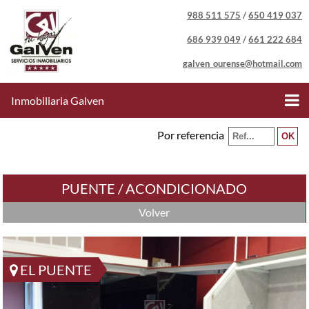
988 511 575
/
650 419 037
686 939 049
/
661 222 684
galven_ourense@hotmail.com
Inmobiliaria Galven
Por referencia
PUENTE / ACONDICIONADO
Volver
EL PUENTE