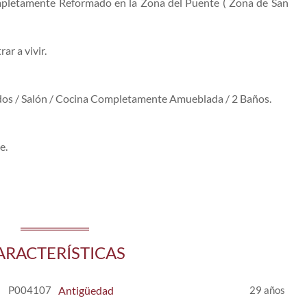
letamente Reformado en la Zona del Puente ( Zona de San
r a vivir.
os / Salón / Cocina Completamente Amueblada / 2 Baños.
e.
ARACTERÍSTICAS
P004107
Antigüedad
29 años