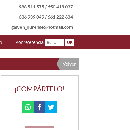
988 511 575
/
650 419 037
686 939 049
/
661 222 684
galven_ourense@hotmail.com
o
Por referencia
Volver
¡COMPÁRTELO!