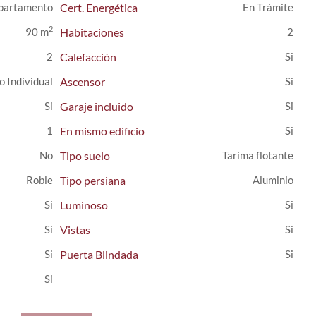
partamento
Cert. Energética
En Trámite
2
90 m
Habitaciones
2
2
Calefacción
o Individual
Ascensor
Garaje incluido
1
En mismo edificio
Tipo suelo
Tarima flotante
Roble
Tipo persiana
Aluminio
Luminoso
Vistas
Puerta Blindada