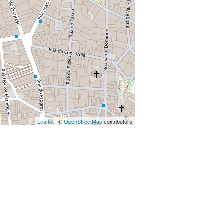
Leaflet
| ©
OpenStreetMap
contributors