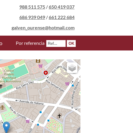
988 511 575
/
650 419 037
686 939 049
/
661 222 684
galven_ourense@hotmail.com
o
Por referencia