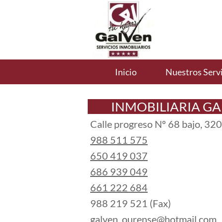
Inicio
Nuestros Servi
INMOBILIARIA G
Calle progreso Nº 68 bajo, 3
988 511 575
650 419 037
686 939 049
661 222 684
988 219 521 (Fax)
galven_ourense@hotmail.com