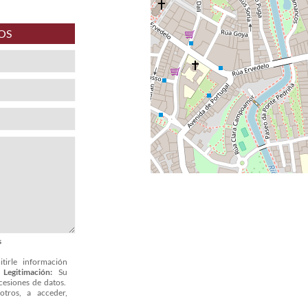
OS
s
tirle información
.
Legitimación:
Su
cesiones de datos.
tros, a acceder,