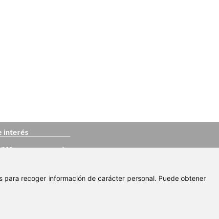
e interés
ense
rense
ies para recoger información de carácter personal. Puede obtener
urense
Aviso Legal