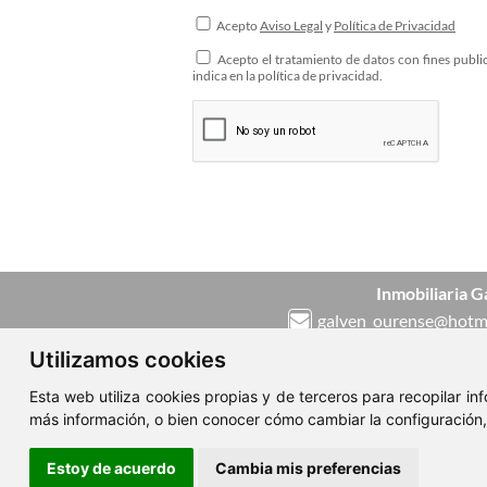
Acepto
Aviso Legal
y
Política de Privacidad
Acepto el tratamiento de datos con fines public
indica en la política de privacidad.
Inmobiliaria G
galven_ourense@hotm
988 511 575
/
650 419
Utilizamos cookies
Fax. 988 219 521
Esta web utiliza cookies propias y de terceros para recopilar i
Calle progreso Nº 68 b
más información, o bien conocer cómo cambiar la configuración
32002 Ourense
Estoy de acuerdo
Cambia mis preferencias
ClickViviendas