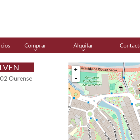
cios
Comprar
Alquilar
Contact
ALVEN
+
2002 Ourense
-