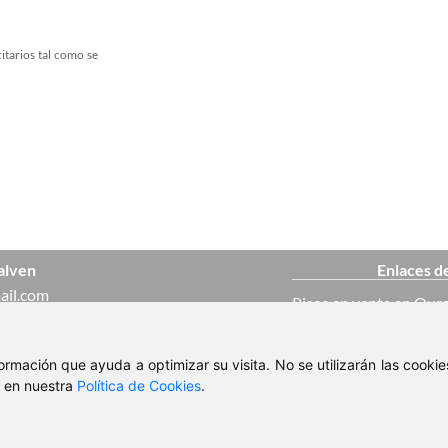
itarios tal como se
alven
Enlaces d
ail.com
Pisos en venta en Our
 037
Casas en venta en Ou
nformación que ayuda a optimizar su visita. No se utilizarán las cook
ajo
, en nuestra
Política de Cookies
.
Pisos en alquiler en O
© 2026 - Inmobiliaria Galven